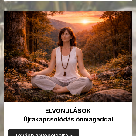
ELVONULÁSOK
Újrakapcsolódás önmagaddal
Tovább a weboldalra >